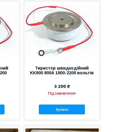
йний
Тиристор швидкодійний
200
KK800 800А 1800-2200 вольтів
3 200 ₴
Під замовлення
Купити