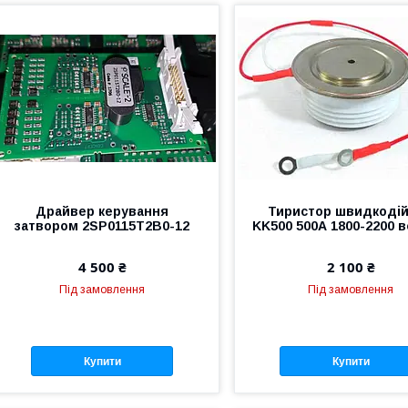
Драйвер керування
Тиристор швидкоді
затвором 2SP0115T2B0-12
KK500 500А 1800-2200 в
4 500 ₴
2 100 ₴
Під замовлення
Під замовлення
Купити
Купити