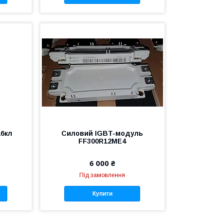
16кл
Силовий IGBT-модуль
FF300R12ME4
6 000 ₴
Під замовлення
Купити