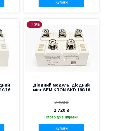
Купити
–20%
одний
Діодний модуль, діодний
10/16
міст SEMIKRON SKD 160/16
3 400 ₴
2 720 ₴
Готово до відправки
Купити