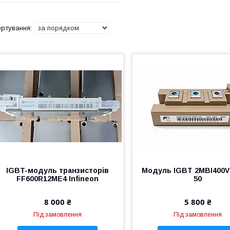
IGBT-модуль транзисторів
Модуль IGBT 2MBI400V
FF600R12ME4 Infineon
50
8 000 ₴
5 800 ₴
Під замовлення
Під замовлення