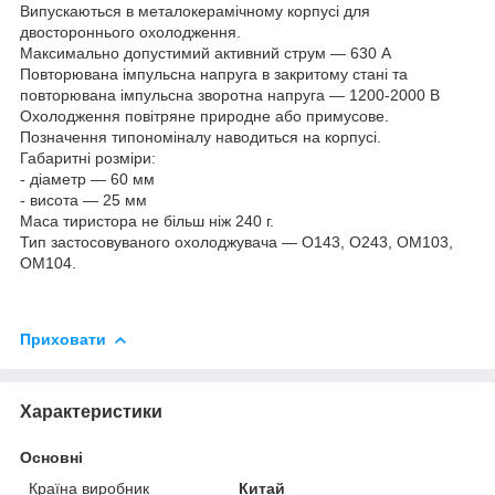
Випускаються в металокерамічному корпусі для
двостороннього охолодження.
Максимально допустимий активний струм — 630 А
Повторювана імпульсна напруга в закритому стані та
повторювана імпульсна зворотна напруга — 1200-2000 В
Охолодження повітряне природне або примусове.
Позначення типономіналу наводиться на корпусі.
Габаритні розміри:
- діаметр — 60 мм
- висота — 25 мм
Маса тиристора не більш ніж 240 г.
Тип застосовуваного охолоджувача — О143, О243, ОМ103,
ОМ104.
Приховати
Характеристики
Основні
Країна виробник
Китай