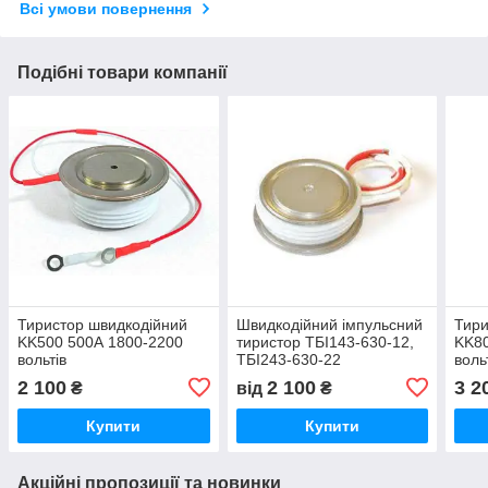
Всі умови повернення
Подібні товари компанії
Тиристор швидкодійний
Швидкодійний імпульсний
Тири
KK500 500А 1800-2200
тиристор ТБІ143-630-12,
KK80
вольтів
ТБІ243-630-22
воль
2 100
2 100
3 2
₴
від
₴
Купити
Купити
Акційні пропозиції та новинки