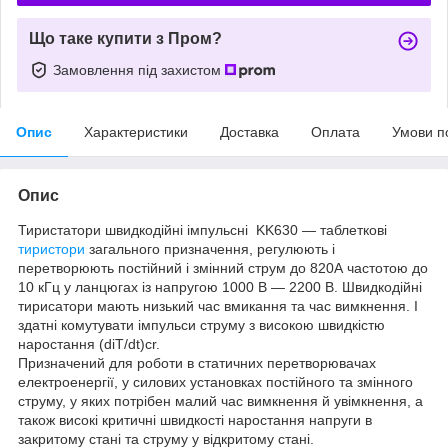
Що таке купити з Пром?
Замовлення під захистом
Опис
Характеристики
Доставка
Оплата
Умови п
Опис
Тиристатори швидкодійні імпульсні KK630 — таблеткові
тиристори
загального призначення, регулюють і
перетворюють постійний і змінний струм до 820А частотою до
10 кГц у ланцюгах із напругою 1000 В — 2200 В. Швидкодійні
тирисатори мають низький час вмикання та час вимкнення. І
здатні комутувати імпульси струму з високою швидкістю
наростання (diT/dt)cr.
Призначений для роботи в статичних перетворювачах
електроенергії, у силових установках постійного та змінного
струму, у яких потрібен малий час вимкнення й увімкнення, а
також високі критичні швидкості наростання напруги в
закритому стані та струму у відкритому стані.