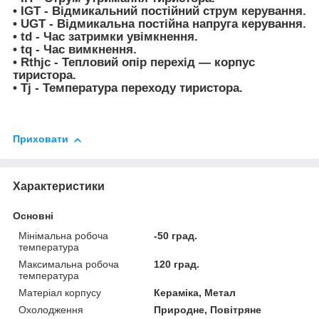
•
I
GT
- Відмикальний постійний струм керування.
•
U
GT
- Відмикальна постійна напруга керування.
•
t
d
- Час затримки увімкнення.
•
t
q
- Час вимкнення.
•
R
thjc
- Тепловий опір перехід — корпус
тиристора.
•
T
j
- Температура переходу тиристора.
Приховати
Характеристики
Основні
Мінімальна робоча
-50 град.
температура
Максимальна робоча
120 град.
температура
Матеріал корпусу
Кераміка, Метал
Охолодження
Природне, Повітряне