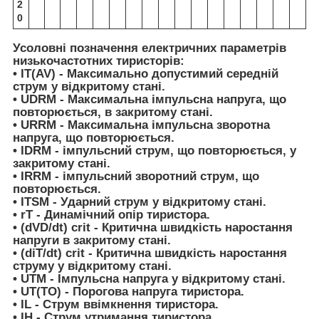
2
0
Усоловні позначення електричних параметрів
низькочастотних тиристорів:
•
I
T(AV)
- Максимально допустимий середній
струм у відкритому стані.
•
U
DRM
- Максимальна імпульсна напруга, що
повторюється, в закритому стані.
•
U
RRM
- Максимальна імпульсна зворотна
напруга, що повторюється.
•
I
DRM
- імпульсний струм, що повторюється, у
закритому стані.
•
I
RRM
- імпульсний зворотний струм, що
повторюється.
•
I
TSM
- Ударний струм у відкритому стані.
•
r
T
- Динамічний опір тиристора.
•
(dV
D
/dt)
crit
- Критична швидкість наростання
напруги в закритому стані.
•
(di
T
/dt)
crit
- Критична швидкість наростання
струму у відкритому стані.
•
U
TM
- Імпульсна напруга у відкритому стані.
•
U
T(TO)
- Порогова напруга тиристора.
•
I
L
- Струм ввімкнення тиристора.
•
I
H
- Струм утримання тиристора.