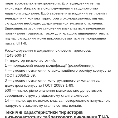
перетворювачах електроенергії. Для відведення тепла
тиристори збирають з охолоджувачами за допомогою
нарізного з'єднання. Щоб забезпечити надійний тепловий і
електричний контакт тиристора з охолоджувачем, під час
складання необхідно дотримуватися зусилля стиснення.
Відповідність зусилля стиснення визначається величиною
прогинання траверси. Також для кращого відведення тепла
під час складання може використовуватися теплопровідна
паста КПТ-8.
Розшифрування маркування силового тиристора:
Т143-500-14
Т- тиристор низькочастотний;
1 — порядковий номер модифікації (розроблення);
4 — умовне позначення класифікаційного розміру корпусу за
ГОСТ 20859.1-89;
3 — умовне позначення конструктивного виконання за
діаметром корпусу за ГОСТ 20859.1-89;
500 — число, рівне значення максимально допустимого
середнього струму у відкритому стані в амперах;
14 — число, що позначає клас за повторюваною імпульсною
напругою в закритому стані в сотнях вольтів.
Технічні характеристики тиристорів
низькочастотних таблеткового виконання Т143-