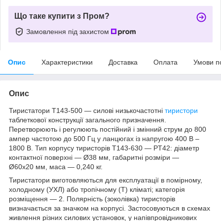
Що таке купити з Пром?
Замовлення під захистом
Опис
Характеристики
Доставка
Оплата
Умови п
Опис
Тиристатори Т143-500 — силові низькочастотні
тиристори
таблеткової конструкції загального призначення.
Перетворюють і регулюють постійний і змінний струм до 800
ампер частотою до 500 Гц у ланцюгах із напругою 400 В –
1800 В. Тип корпусу тиристорів Т143-630 — PT42: діаметр
контактної поверхні — Ø38 мм, габаритні розміри —
Ø60х20 мм, маса — 0,240 кг.
Тиристатори виготовляються для експлуатації в помірному,
холодному (УХЛ) або тропічному (Т) кліматі; категорія
розміщення — 2. Полярність (зоколівка) тиристорів
визначається за значком на корпусі. Застосовуються в схемах
живлення різних силових установок, у напівпровідникових