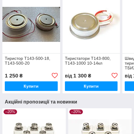
Тиристор Т143-500-18,
Тиристатори Т143-800,
Швид
Т143-500-20
Т143-1000 10-14кл
тири
ТБИ
1 250
1 300
₴
від
₴
від
Купити
Купити
Акційні пропозиції та новинки
–20%
–20%