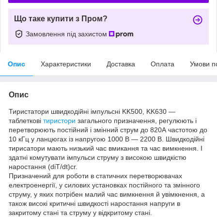
Що таке купити з Пром?
Замовлення під захистом
Опис
Характеристики
Доставка
Оплата
Умови п
Опис
Тиристатори швидкодійні імпульсні KK500, KK630 —
таблеткові
тиристори
загального призначення, регулюють і
перетворюють постійний і змінний струм до 820А частотою до
10 кГц у ланцюгах із напругою 1000 В — 2200 В. Швидкодійні
тирисатори мають низький час вмикання та час вимкнення. І
здатні комутувати імпульси струму з високою швидкістю
наростання (diT/dt)cr.
Призначений для роботи в статичних перетворювачах
електроенергії, у силових установках постійного та змінного
струму, у яких потрібен малий час вимкнення й увімкнення, а
також високі критичні швидкості наростання напруги в
закритому стані та струму у відкритому стані.