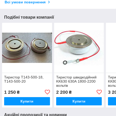
Всі умови повернення
Подібні товари компанії
Тиристор Т143-500-18,
Тиристор швидкодійний
Тири
Т143-500-20
KK630 630А 1800-2200
KK80
вольтів
воль
1 250
2 200
3 2
₴
₴
Купити
Купити
Акційні пропозиції та новинки