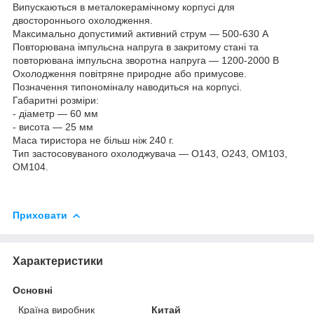
Випускаються в металокерамічному корпусі для
двостороннього охолодження.
Максимально допустимий активний струм — 500-630 А
Повторювана імпульсна напруга в закритому стані та
повторювана імпульсна зворотна напруга — 1200-2000 В
Охолодження повітряне природне або примусове.
Позначення типономіналу наводиться на корпусі.
Габаритні розміри:
- діаметр — 60 мм
- висота — 25 мм
Маса тиристора не більш ніж 240 г.
Тип застосовуваного охолоджувача — О143, О243, ОМ103,
ОМ104.
Приховати
Характеристики
Основні
Країна виробник
Китай