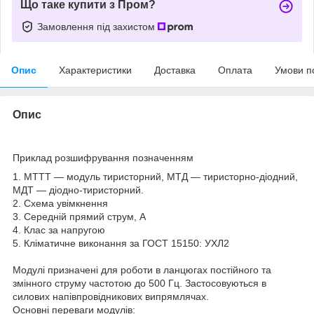
Що таке купити з Пром?
Замовлення під захистом
Опис
Характеристики
Доставка
Оплата
Умови п
Опис
Приклад розшифрування позначенням
1. МТТТ — модуль тиристорний, МТД — тиристорно-діодний,
МДТ — діодно-тиристорний.
2. Схема увімкнення
3. Середній прямий струм, A
4. Клас за напругою
5. Кліматичне виконання за ГОСТ 15150: УХЛ2
Модулі призначені для роботи в ланцюгах постійного та
змінного струму частотою до 500 Гц. Застосовуються в
силових напівпровідникових випрямлячах.
Основні переваги модулів: