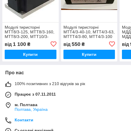
Модулі тиристорні
Модулі тиристорні
Моду
МТТ8/3-125, МТТ8/3-160,
МТТ4/3-40-10, МТТ4/3-63,
МДД-
МТТ8/3-200, МТТ10/3-
МТТТ4/3-80, МТТ4/3-100
МДД8
250, МТТ10/3-320,
250,
1 100
550
від
₴
від
₴
від
МТТ14/3-500, МТТ14/3-
630.
Купити
Купити
Про нас
100% позитивних з 210 відгуків за рік
Працює з 07.11.2011
м. Полтава
Полтава, Україна
Контакти
Сьогодні вихідний