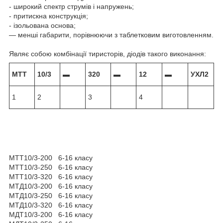
- широкий спектр струмів і напружень;
- притискна конструкція;
- ізольована основа;
— менші габарити, порівнюючи з таблетковим виготовленням.
Являє собою комбінації тиристорів, діодів такого виконання:
МТТ
10/3
▬
320
▬
12
▬
УХЛ2
1
2
3
4
МТТ10/3-200 6-16 класу
МТТ10/3-250 6-16 класу
МТТ10/3-320 6-16 класу
МТД10/3-200 6-16 класу
МТД10/3-250 6-16 класу
МТД10/3-320 6-16 класу
МДТ10/3-200 6-16 класу