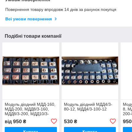
Повернення товару впродовж 14 днів за рахунок покупця
Всі умови повернення
Подібні товари компанії
Модуль діодний МДД-160,
Модуль діодний МДД4/3-
Моду
МДД-200, МДД8/3-160,
80-12, МДД4/3-100-12
8, М
МДД8/3-200, МДД10/3-
200-
250, МД10/3-320
950
530
950
від
₴
₴
Купити
Купити