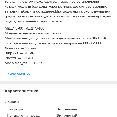
тепла. На одному охолоджувачі можливе встановлення
кількох модулів без додаткової ізоляції, що суттєво зменшує
загальні габарити складання.Між модулем та охолоджувачем
(радіатором) рекомендується використовувати теплопровідну
підкладку, змащену термопастою.
МДД4/3-80,
МДД4/3-100
Модуль діодний низькочастотний.
Максимально допустимий середній прямий струм 80-100А
Повторювана імпульсна зворотна напруга — 600-1200 В
Довжина — 92 мм
Ширина — 20 мм
Висота — 30 мм
Маса модуля — 150 г.
Приховати
Характеристики
Основні
Тип діода
Випрямляч
Призначення діода
Випрямний