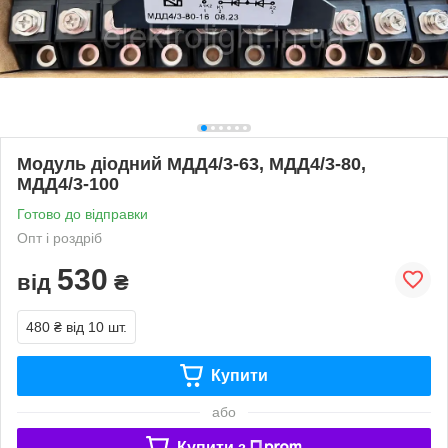
Модуль діодний МДД4/3-63, МДД4/3-80,
МДД4/3-100
Готово до відправки
Опт і роздріб
530
від
₴
480 ₴
від 10 шт.
Купити
або
Купити з