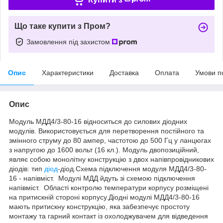
Що таке купити з Пром?
Замовлення під захистом
Опис
Характеристики
Доставка
Оплата
Умови п
Опис
Модуль МДД4/3-80-16 відноситься до силових діодних
модулів. Використовується для перетворення постійного та
змінного струму до 80 ампер, частотою до 500 Гц у ланцюгах
з напругою до 1600 вольт (16 кл.). Модуль двопозиційний,
являє собою монолітну конструкцію з двох напівпровідникових
діодів: тип
діод
-діод.Схема підключення модуля МДД4/3-80-
16 - напівміст. Модулі МДД йдуть зі схемою підключення
напівміст. Області контролю температури корпусу розміщені
на притискній стороні корпусу.Діодні модулі МДД4/3-80-16
мають притискну конструкцію, яка забезпечує простоту
монтажу та гарний контакт із охолоджувачем для відведення