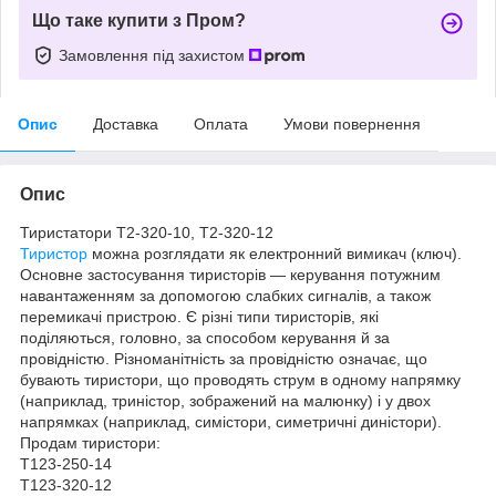
Що таке купити з Пром?
Замовлення під захистом
Опис
Доставка
Оплата
Умови повернення
Опис
Тиристатори Т2-320-10, Т2-320-12
Тиристор
можна розглядати як електронний вимикач (ключ).
Основне застосування тиристорів — керування потужним
навантаженням за допомогою слабких сигналів, а також
перемикачі пристрою. Є різні типи тиристорів, які
поділяються, головно, за способом керування й за
провідністю. Різноманітність за провідністю означає, що
бувають тиристори, що проводять струм в одному напрямку
(наприклад, триністор, зображений на малюнку) і у двох
напрямках (наприклад, симістори, симетричні диністори).
Продам тиристори:
Т123-250-14
Т123-320-12