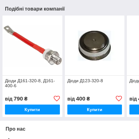
Подібні товари компанії
Діоди Д161-320-8, Д161-
Діоди Д123-320-8
Діод
400-6
790
400
від
₴
від
₴
від
Купити
Купити
Про нас