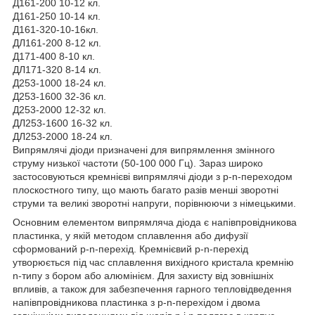
Д161-200 10-12 кл.
Д161-250 10-14 кл.
Д161-320-10-16кл.
ДЛ161-200 8-12 кл.
Д171-400 8-10 кл.
ДЛ171-320 8-14 кл.
Д253-1000 18-24 кл.
Д253-1600 32-36 кл.
Д253-2000 12-32 кл.
ДЛ253-1600 16-32 кл.
ДЛ253-2000 18-24 кл.
Випрямлячі діоди призначені для випрямлення змінного
струму низької частоти (50-100 000 Гц). Зараз широко
застосовуються кремнієві випрямлячі діоди з р-n-переходом
плоскостного типу, що мають багато разів менші зворотні
струми та великі зворотні напруги, порівнюючи з німецькими.
Основним елементом випрямляча діода є напівпровідникова
пластинка, у якій методом сплавлення або дифузії
сформований р-n-перехід. Кремнієвий р-n-перехід
утворюється під час сплавлення вихідного кристала кремнію
n-типу з бором або алюмінієм. Для захисту від зовнішніх
впливів, а також для забезпечення гарного тепловідведення
напівпровідникова пластинка з р-n-перехідом і двома