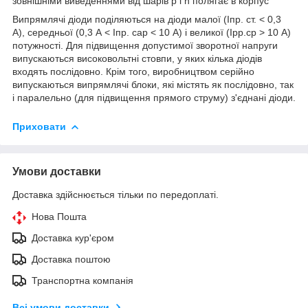
зовнішніми виведеннями від шарів p і n полягає в корпус
Випрямлячі діоди поділяються на діоди малої (Iпр. ст. < 0,3
А), середньої (0,3 А < Iпр. сар < 10 А) і великої (Ipp.ср > 10 А)
потужності. Для підвищення допустимої зворотної напруги
випускаються високовольтні стовпи, у яких кілька діодів
входять послідовно. Крім того, виробництвом серійно
випускаються випрямлячі блоки, які містять як послідовно, так
і паралельно (для підвищення прямого струму) з'єднані діоди.
Приховати
Умови доставки
Доставка здійснюється тільки по передоплаті.
Нова Пошта
Доставка кур'єром
Доставка поштою
Транспортна компанія
Всі умови доставки