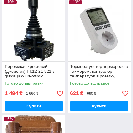
–10%
–10%
Перемикач хрестовий
Терморегулятор термореле з
(джойстик) ПК12-21 822 з
таймером, контролер
фіксацією і кнопкою
температури в розетку,
таймер для розетки 3600 Вт
Готово до відправки
Готово до відправки
16 А
1 494
621
₴
₴
1 660 ₴
690 ₴
Купити
Купити
–5%