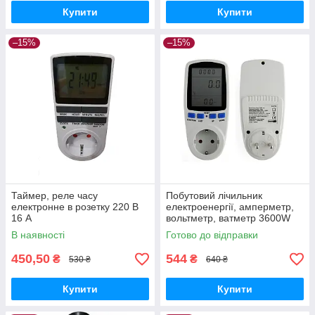
Купити
Купити
–15%
–15%
Таймер, реле часу
Побутовий лічильник
електронне в розетку 220 В
електроенергії, амперметр,
16 А
вольтметр, ватметр 3600W
В наявності
Готово до відправки
450,50
544
₴
₴
530 ₴
640 ₴
Купити
Купити