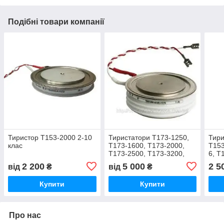
Подібні товари компанії
Тиристор Т153-2000 2-10
Тиристатори Т173-1250,
Тири
клас
Т173-1600, Т173-2000,
Т153
Т173-2500, Т173-3200,
6, Т
Т173-4000
2000
2 200
5 000
2 5
від
₴
від
₴
Купити
Купити
Про нас