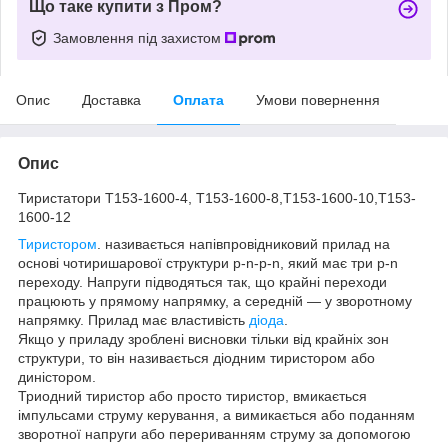
Що таке купити з Пром?
Замовлення під захистом
Опис
Доставка
Оплата
Умови повернення
Опис
Тиристатори Т153-1600-4, Т153-1600-8,Т153-1600-10,Т153-
1600-12
Тиристором
. називається напівпровідниковий прилад на
основі чотиришарової структури р-n-р-n, який має три р-n
переходу. Напруги підводяться так, що крайні переходи
працюють у прямому напрямку, а середній — у зворотному
напрямку. Прилад має властивість
діода
.
Якщо у приладу зроблені висновки тільки від крайніх зон
структури, то він називається діодним тиристором або
диністором.
Триодний тиристор або просто тиристор, вмикається
імпульсами струму керування, а вимикається або поданням
зворотної напруги або перериванням струму за допомогою