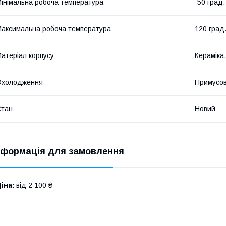
інімальна робоча температура
-50 град.
аксимальна робоча температура
120 град
атеріал корпусу
Кераміка
Охолодження
Примусов
Стан
Новий
нформація для замовлення
іна:
від 2 100 ₴