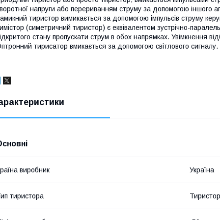
воротної напруги або перериванням струму за допомогою іншого а
амикний тиристор вимикається за допомогою імпульсів струму керу
имістор (симетричний тиристор) є еквівалентом зустрічно-паралель
ідкритого стану пропускати струм в обох напрямках. Увімкнення ві
птронний тирисатор вмикається за допомогою світлового сигналу.
арактеристики
Основні
раїна виробник
Україна
ип тиристора
Тиристор