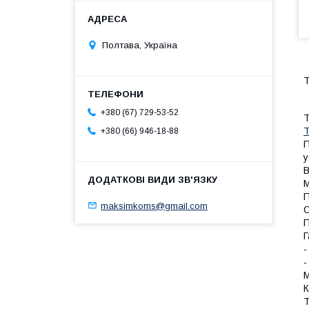
Полтава, Україна
Т
+380 (67) 729-53-52
Т
Т
+380 (66) 946-18-88
П
у
В
М
П
maksimkoms@gmail.com
О
П
Г
-
-
М
К
Т