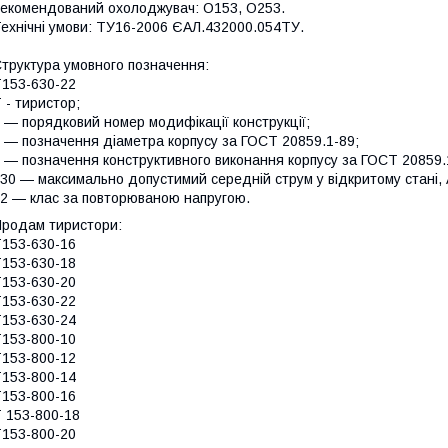
екомендований охолоджувач: О153, О253.
ехнічні умови: ТУ16-2006 ЄАЛ.432000.054ТУ.
труктура умовного позначення:
153-630-22
 - тиристор;
 — порядковий номер модифікації конструкції;
 — позначення діаметра корпусу за ГОСТ 20859.1-89;
 — позначення конструктивного виконання корпусу за ГОСТ 20859.
30 — максимально допустимий середній струм у відкритому стані, 
2 — клас за повторюваною напругою.
родам тиристори:
153-630-16
153-630-18
153-630-20
153-630-22
153-630-24
153-800-10
153-800-12
153-800-14
153-800-16
 153-800-18
153-800-20