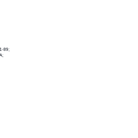
1-89;
А;