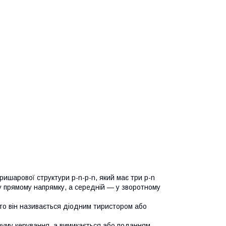
ишарової структури р-n-р-n, який має три р-n
у прямому напрямку, а середній — у зворотному
, то він називається діодним тиристором або
руму керування, а вимикається або поданням