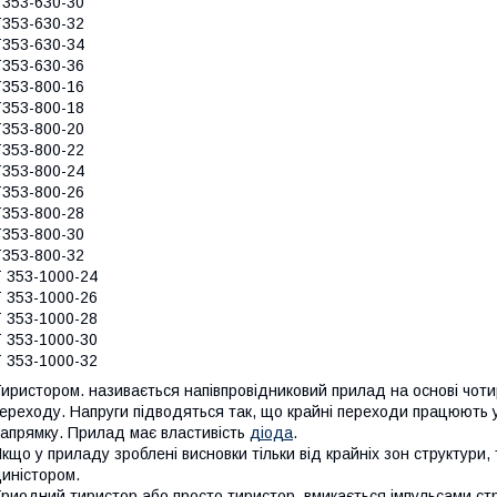
353-630-30
353-630-32
353-630-34
353-630-36
353-800-16
353-800-18
353-800-20
353-800-22
353-800-24
353-800-26
353-800-28
353-800-30
353-800-32
 353-1000-24
 353-1000-26
 353-1000-28
 353-1000-30
 353-1000-32
иристором. називається напівпровідниковий прилад на основі чотир
ереходу. Напруги підводяться так, що крайні переходи працюють 
апрямку. Прилад має властивість
діода
.
кщо у приладу зроблені висновки тільки від крайніх зон структури
иністором.
риодний тиристор або просто тиристор, вмикається імпульсами ст