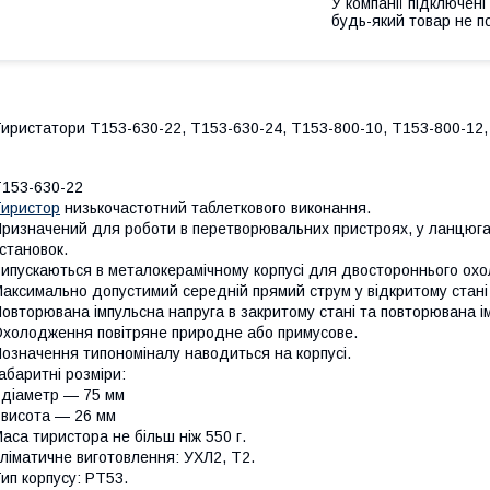
У компанії підключені
будь-який товар не п
иристатори Т153-630-22, Т153-630-24, Т153-800-10, Т153-800-12,
153-630-22
иристор
низькочастотний таблеткового виконання.
ризначений для роботи в перетворювальних пристроях, у ланцюгах 
становок.
ипускаються в металокерамічному корпусі для двостороннього ох
аксимально допустимий середній прямий струм у відкритому стані
овторювана імпульсна напруга в закритому стані та повторювана і
холодження повітряне природне або примусове.
означення типономіналу наводиться на корпусі.
абаритні розміри:
 діаметр — 75 мм
 висота — 26 мм
аса тиристора не більш ніж 550 г.
ліматичне виготовлення: УХЛ2, Т2.
ип корпусу: PT53.