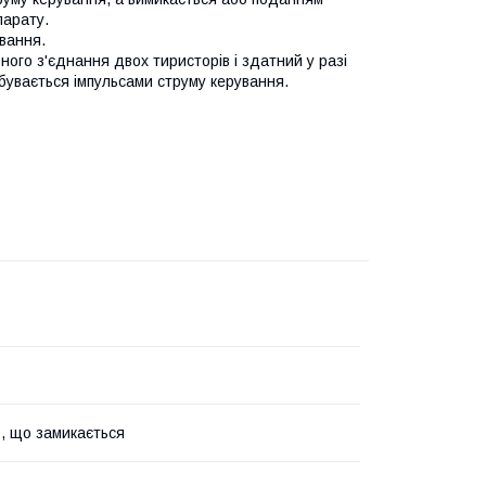
парату.
вання.
ного з'єднання двох тиристорів і здатний у разі
дбувається імпульсами струму керування.
, що замикається