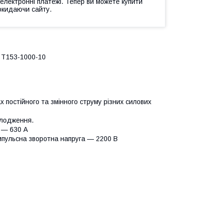
 електронні платежі. Тепер ви можете купити
окидаючи сайту.
 Т153-1000-10
постійного та змінного струму різних силових
олодження.
 — 630 А
мпульсна зворотна напруга — 2200 В