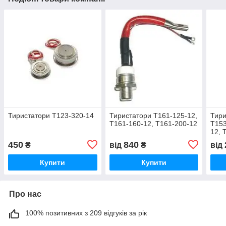
Тиристатори Т123-320-14
Тиристатори Т161-125-12,
Тири
Т161-160-12, Т161-200-12
Т153
12, 
800-
450
840
₴
від
₴
від
Купити
Купити
Про нас
100% позитивних з 209 відгуків за рік