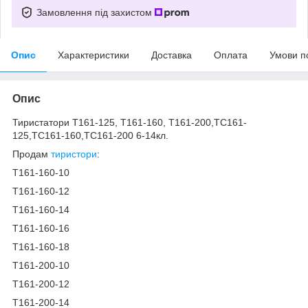
Замовлення під захистом
Опис
Характеристики
Доставка
Оплата
Умови п
Опис
Тиристатори Т161-125, Т161-160, Т161-200,ТС161-
125,ТС161-160,ТС161-200 6-14кл.
Продам
тиристори
:
Т161-160-10
Т161-160-12
Т161-160-14
Т161-160-16
Т161-160-18
Т161-200-10
Т161-200-12
Т161-200-14