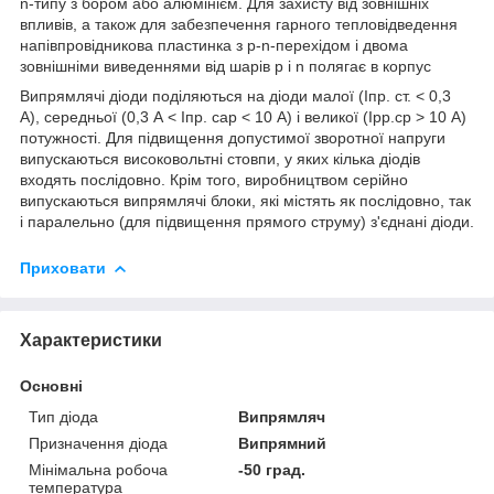
n-типу з бором або алюмінієм. Для захисту від зовнішніх
впливів, а також для забезпечення гарного тепловідведення
напівпровідникова пластинка з р-n-перехідом і двома
зовнішніми виведеннями від шарів p і n полягає в корпус
Випрямлячі діоди поділяються на діоди малої (Iпр. ст. < 0,3
А), середньої (0,3 А < Iпр. сар < 10 А) і великої (Ipp.ср > 10 А)
потужності. Для підвищення допустимої зворотної напруги
випускаються високовольтні стовпи, у яких кілька діодів
входять послідовно. Крім того, виробництвом серійно
випускаються випрямлячі блоки, які містять як послідовно, так
і паралельно (для підвищення прямого струму) з'єднані діоди.
Приховати
Характеристики
Основні
Тип діода
Випрямляч
Призначення діода
Випрямний
Мінімальна робоча
-50 град.
температура