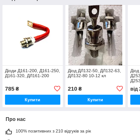
Діоди Д161-200, Д161-250,
Діод ДЛ132-50, ДЛ132-63,
Діод
Д161-320, ДЛ161-200
ДЛ132-80 10-12 кл
Д253
Д25
785
210
₴
₴
від
Купити
Купити
Про нас
100% позитивних з 210 відгуків за рік