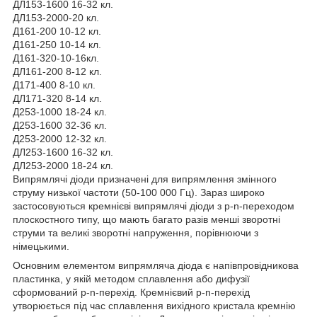
ДЛ153-1600 16-32 кл.
ДЛ153-2000-20 кл.
Д161-200 10-12 кл.
Д161-250 10-14 кл.
Д161-320-10-16кл.
ДЛ161-200 8-12 кл.
Д171-400 8-10 кл.
ДЛ171-320 8-14 кл.
Д253-1000 18-24 кл.
Д253-1600 32-36 кл.
Д253-2000 12-32 кл.
ДЛ253-1600 16-32 кл.
ДЛ253-2000 18-24 кл.
Випрямлячі діоди призначені для випрямлення змінного
струму низької частоти (50-100 000 Гц). Зараз широко
застосовуються кремнієві випрямлячі діоди з р-n-переходом
плоскостного типу, що мають багато разів менші зворотні
струми та великі зворотні напруження, порівнюючи з
німецькими.
Основним елементом випрямляча діода є напівпровідникова
пластинка, у якій методом сплавлення або дифузії
сформований р-n-перехід. Кремнієвий р-n-перехід
утворюється під час сплавлення вихідного кристала кремнію