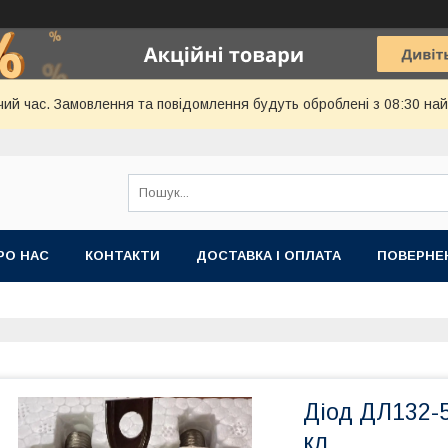
чий час. Замовлення та повідомлення будуть оброблені з 08:30 най
РО НАС
КОНТАКТИ
ДОСТАВКА І ОПЛАТА
ПОВЕРНЕ
Діод ДЛ132-5
кл