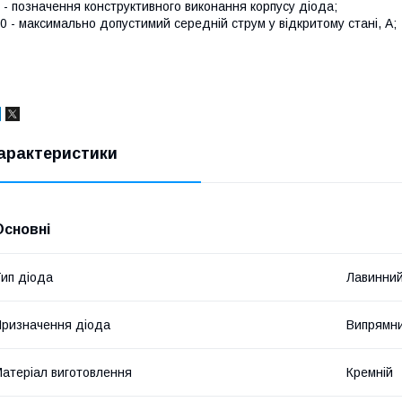
 - позначення конструктивного виконання корпусу діода;
0 - максимально допустимий середній струм у відкритому стані, А;
арактеристики
Основні
ип діода
Лавинний
ризначення діода
Випрямн
атеріал виготовлення
Кремній