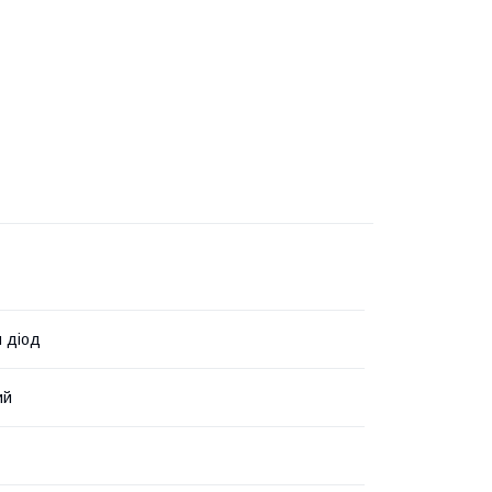
 діод
ий