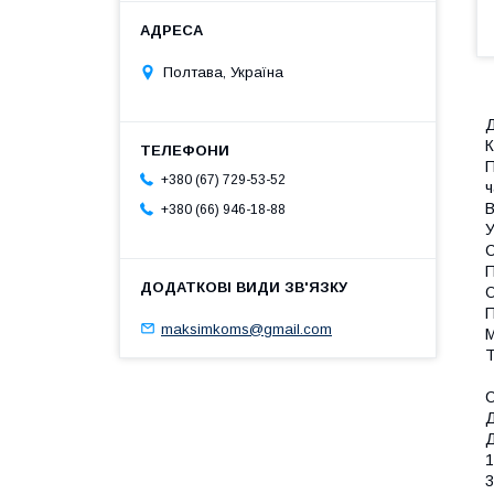
Полтава, Україна
Д
К
П
+380 (67) 729-53-52
ч
В
+380 (66) 946-18-88
У
С
П
О
П
maksimkoms@gmail.com
М
Т
С
Д
Д
1
3