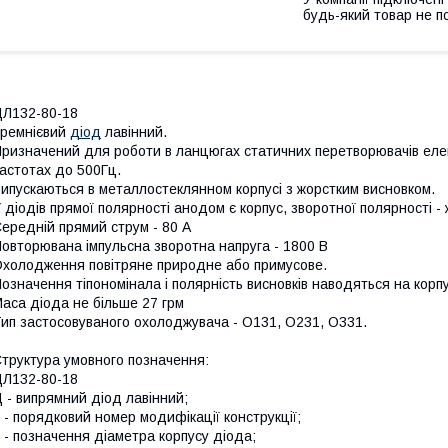
будь-який товар не п
Л132-80-18
ремнієвий
діод
лавінний.
ризначений для роботи в ланцюгах статичних перетворювачів електр
астотах до 500Гц.
ипускаються в металлостеклянном корпусі з жорстким висновком.
 діодів прямої полярності анодом є корпус, зворотної полярності -
ередній прямий струм - 80 А
овторювана імпульсна зворотна напруга - 1800 В
холодження повітряне природне або примусове.
означення тіпономінала і полярність висновків наводяться на корпу
аса діода не більше 27 грм
ип застосовуваного охолоджувача - О131, О231, О331.
труктура умовного позначення:
Л132-80-18
 - випрямний діод лавінний;
 - порядковий номер модифікації конструкції;
 - позначення діаметра корпусу діода;