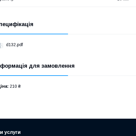
пецифікація
d132.pdf
нформація для замовлення
іна:
210 ₴
и услуги