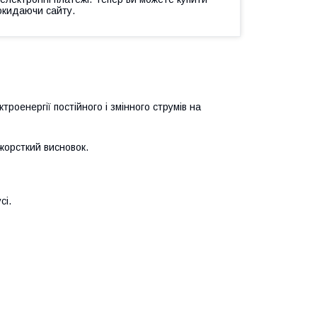
окидаючи сайту.
оенергії постійного і змінного струмів на
 жорсткий висновок.
сі.