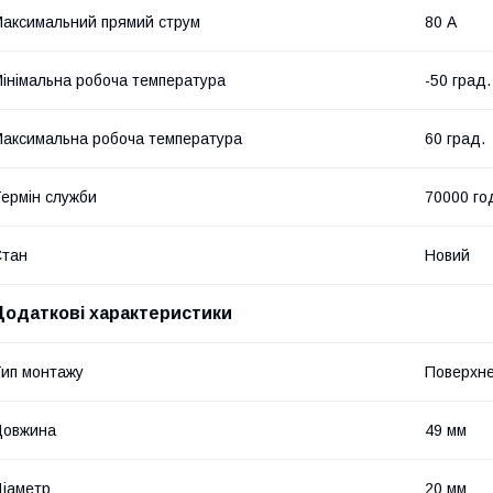
аксимальний прямий струм
80 А
інімальна робоча температура
-50 град.
аксимальна робоча температура
60 град.
ермін служби
70000 го
Стан
Новий
Додаткові характеристики
ип монтажу
Поверхн
Довжина
49 мм
іаметр
20 мм