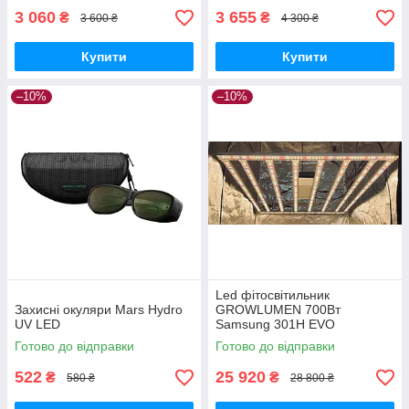
3 060
3 655
₴
₴
3 600 ₴
4 300 ₴
Купити
Купити
–10%
–10%
Led фітосвітильник
Захисні окуляри Mars Hydro
GROWLUMEN 700Вт
UV LED
Samsung 301H EVO
Готово до відправки
Готово до відправки
522
25 920
₴
₴
580 ₴
28 800 ₴