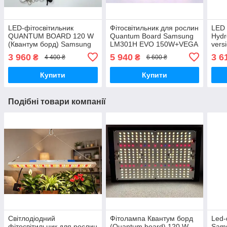
LED-фітосвітильник
Фітосвітильник для рослин
LED 
QUANTUM BOARD 120 W
Quantum Board Samsung
Hydr
(Квантум борд) Samsung
LM301H EVO 150W+VEGA
vers
MeanWell 150W
3 960
5 940
3 6
₴
₴
4 400 ₴
6 600 ₴
Купити
Купити
Подібні товари компанії
Світлодіодний
Фітолампа Квантум борд
Led-
фітосвітильник для рослин
(Quantum board) 120 W
Sam