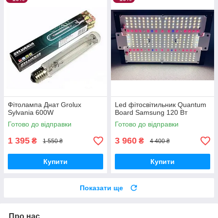
Фітолампа Днат Grolux
Led фітосвітильник Quantum
Sylvania 600W
Board Samsung 120 Вт
Готово до відправки
Готово до відправки
1 395
3 960
₴
₴
1 550 ₴
4 400 ₴
Купити
Купити
Показати ще
Про нас