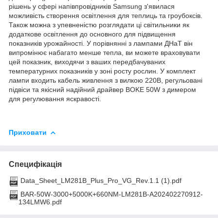
рішень у сфері напівпровідників Samsung з'явилася
можливість створення освітлення для теплиць та гроубоксів.
Також можна з упевненістю розглядати ці світильники як
додаткове освітлення до основного для підвищення
показників урожайності. У порівнянні з лампами ДНаТ він
випромінює набагато менше тепла, ви можете враховувати
цей показник, виходячи з ваших передбачуваних
температурних показників у зоні росту рослин. У комплект
лампи входить кабель живлення з вилкою 220В, регульовані
підвіси та якісний надійний драйвер BOKE 50W з димером
для регулювання яскравості.
Приховати
Специфікація
Data_Sheet_LM281B_Plus_Pro_VG_Rev.1.1 (1).pdf
BAR-50W-3000+5000K+660NM-LM281B-A202402270912-
134LMW6.pdf