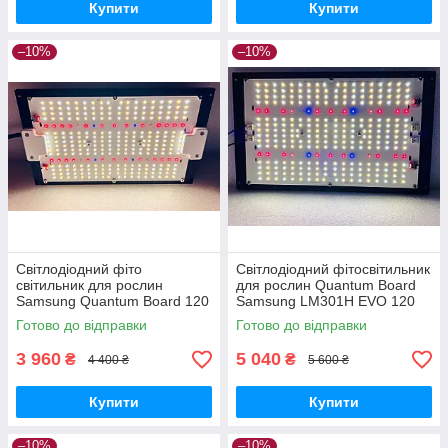
Купити
Купити
–10%
–10%
Світлодіодний фіто
Світлодіодний фітосвітильник
світильник для рослин
для рослин Quantum Board
Samsung Quantum Board 120
Samsung LM301H EVO 120
ВТ
Вт + Osram FR + CREE IR +
Готово до відправки
Готово до відправки
LG UV
3 960
5 040
₴
₴
4 400 ₴
5 600 ₴
Купити
Купити
–10%
–10%