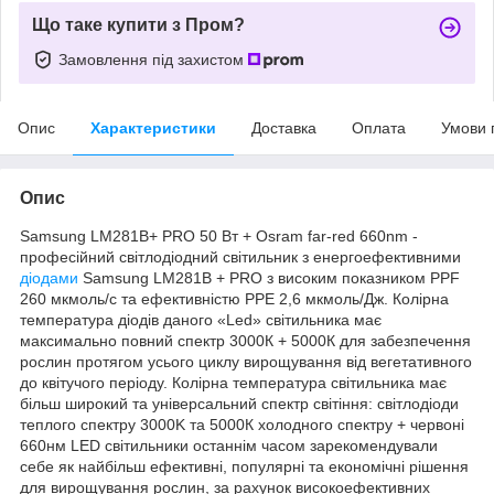
Що таке купити з Пром?
Замовлення під захистом
Опис
Характеристики
Доставка
Оплата
Умови 
Опис
Samsung LM281B+ PRO 50 Вт + Osram far-red 660nm -
професійний світлодіодний світильник з енергоефективними
діодами
Samsung LM281B + PRO з високим показником PPF
260 мкмоль/с та ефективністю PPE 2,6 мкмоль/Дж. Колірна
температура діодів даного «Led» світильника має
максимально повний спектр 3000К + 5000К для забезпечення
рослин протягом усього циклу вирощування від вегетативного
до квітучого періоду. Колірна температура світильника має
більш широкий та універсальний спектр світіння: світлодіоди
теплого спектру 3000K та 5000К холодного спектру + червоні
660нм LED світильники останнім часом зарекомендували
себе як найбільш ефективні, популярні та економічні рішення
для вирощування рослин, за рахунок високоефективних