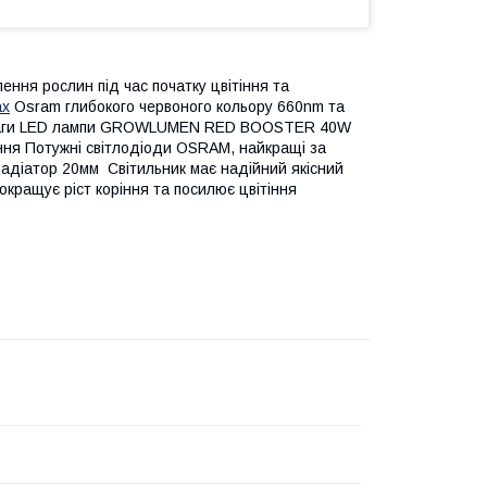
ня рослин під час початку цвітіння та
ах
Osram глибокого червоного кольору 660nm та
ереваги LED лампи GROWLUMEN RED BOOSTER 40W
ання Потужні світлодіоди OSRAM, найкращі за
радіатор 20мм Світильник має надійний якісний
кращує ріст коріння та посилює цвітіння