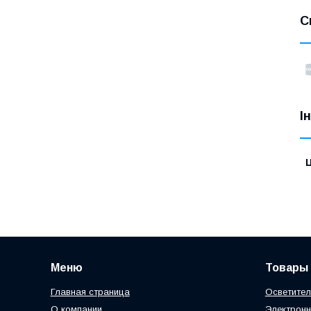
С
І
Ц
Меню
Товары 
Главная страница
Осветите
О компании
Электронн