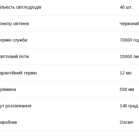
ількість світлодіодів
40 шт.
пектр світіння
Червони
ермін служби
70000 го
вітловий потік
15000 лм
арантійний термін
12 міс
Довжина
500 мм
ут розсіювання
140 град
иробник
Osram