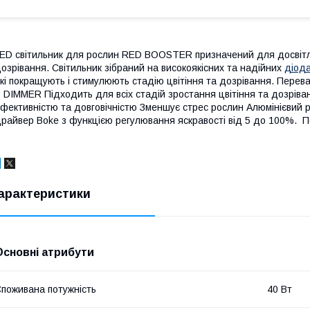
ED світильник для рослин RED BOOSTER призначений для досвітлен
озрівання. Світильник зібраний на високоякісних та надійних
діод
кі покращують і стимулюють стадію цвітіння та дозрівання. П
 DIMMER Підходить для всіх стадій зростання цвітіння та дозрів
фективністю та довговічністю Зменшує стрес рослин Алюмінієвий 
райвер Boke з функцією регулювання яскравості від 5 до 100%. По
арактеристики
Основні атрибути
поживана потужність
40 Вт