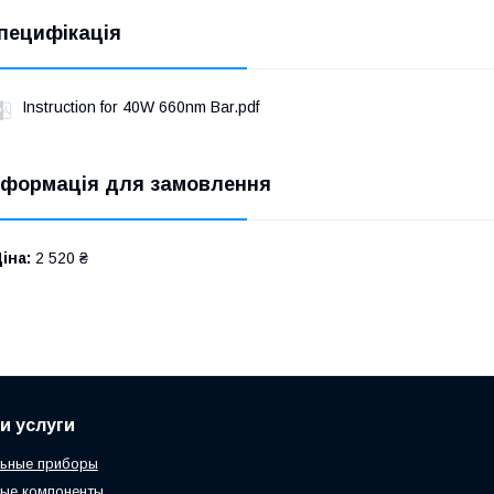
пецифікація
Instruction for 40W 660nm Bar.pdf
нформація для замовлення
іна:
2 520 ₴
и услуги
льные приборы
ые компоненты