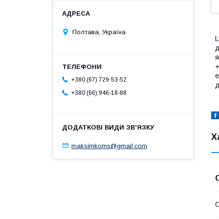
Полтава, Україна
L
д
я
+
е
+380 (67) 729-53-52
д
+380 (66) 946-18-88
Х
maksimkoms@gmail.com
С