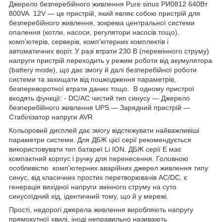
Джерело безперебійного живлення Pure sinus РИ0812 640Вт
800VA 12V — це пристрій, який являє собою пристрій для
безперебійного живлення, зокрема центральної системи
опалення (котли, насоси, регулятори насосів тощо),
комп'ютерів, серверів, комп'ютерних комплектів і
автоматичних воріт. У разі втрати 230 В (перемінного струму)
напруги пристрій переходить у режим роботи від акумулятора
(battery mode), що дає змогу й далі безперебійної роботи
системи та захищати від пошкодження параметрів,
безпереворотної втрати даних тощо. В одному пристрої
входять функції: - DC/AC чистий тип синусу — Джерело
безперебійного живлення UPS — Зарядний пристрій —
Стабілізатор напруги AVR
Кольоровий дисплей дає змогу відстежувати найважливіші
параметри системи. Для ДБЖ цієї серії рекомендується
використовувати тип батареї Li ION. ДБЖ серії E має
компактний корпус і ручку для перенесення. Головною
особливістю комп'ютерних аварійних джерел живлення типу
синус, від класичних простих перетворювачів AC/DC, є
генерація вихідної напруги змінного струму на суто
синусоїдний хід, ідентичний тому, що й у мережі.
Прості, недорогі джерела живлення виробляють напругу
прямокутної хвилі, іноді неправильно називають