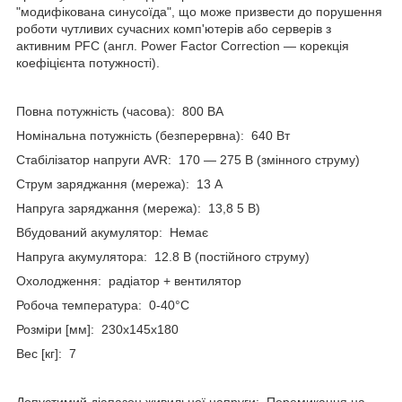
"модифікована синусоїда", що може призвести до порушення
роботи чутливих сучасних комп'ютерів або серверів з
активним PFC (англ. Power Factor Correction — корекція
коефіцієнта потужності).
Повна потужність (часова): 800 ВA
Номінальна потужність (безперервна): 640 Вт
Стабілізатор напруги AVR: 170 — 275 В (змінного струму)
Струм заряджання (мережа): 13 А
Напруга заряджання (мережа): 13,8 5 В)
Вбудований акумулятор: Немає
Напруга акумулятора: 12.8 В (постійного струму)
Охолодження: радіатор + вентилятор
Робоча температура: 0-40°C
Розміри [мм]: 230x145x180
Вес [кг]: 7
Допустимий діапазон живильної напруги: Перемикання на