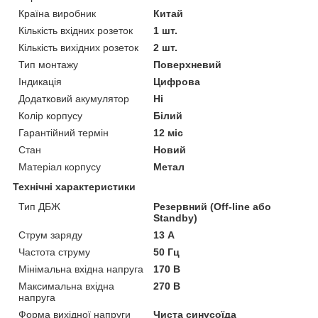
Країна виробник
Китай
Кількість вхідних розеток
1 шт.
Кількість вихідних розеток
2 шт.
Тип монтажу
Поверхневий
Індикація
Цифрова
Додатковий акумулятор
Ні
Колір корпусу
Білий
Гарантійний термін
12 міс
Стан
Новий
Матеріал корпусу
Метал
Технічні характеристики
Тип ДБЖ
Резервний (Off-line або
Standby)
Струм заряду
13 А
Частота струму
50 Гц
Мінімальна вхідна напруга
170 В
Максимальна вхідна
270 В
напруга
Форма вихідної напруги
Чиста синусоїда