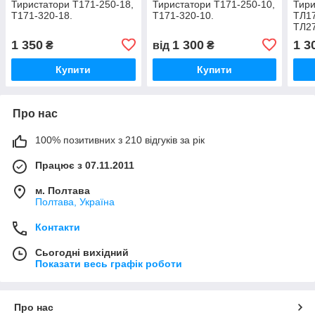
Тиристатори Т171-250-18,
Тиристатори Т171-250-10,
Тири
Т171-320-18.
Т171-320-10.
ТЛ17
ТЛ27
ТЛ37
1 350
1 300
1 3
₴
від
₴
Купити
Купити
Про нас
100% позитивних з 210 відгуків за рік
Працює з 07.11.2011
м. Полтава
Полтава, Україна
Контакти
Сьогодні вихідний
Показати весь графік роботи
Про нас