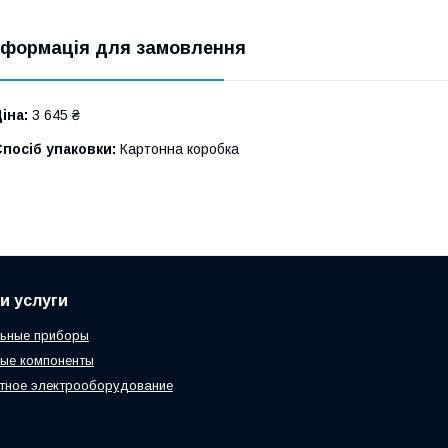
нформація для замовлення
іна:
3 645 ₴
посіб упаковки:
Картонна коробка
и услуги
льные приборы
ые компоненты
тное электрооборудование