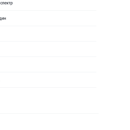
спектр
дин
.