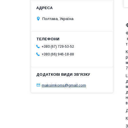
Полтава, Україна
Ф
е
т
+380 (67) 729-53-52
К
+380 (66) 946-18-88
р
м
L
д
maksimkoms@gmail.com
м
д
н
в
Д
К
3