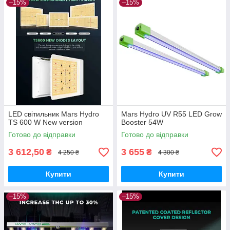
–15%
–15%
LED світильник Mars Hydro
Mars Hydro UV R55 LED Grow
TS 600 W New version
Booster 54W
Готово до відправки
Готово до відправки
3 612,50
3 655
₴
₴
4 250 ₴
4 300 ₴
Купити
Купити
–15%
–15%