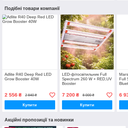
Подібні товари компанії
Adlite R40 Deep Red LED
LED-фітосвітильник Full
Mars
Grow Booster 40W
Spectrum 260 W + RED,UV
Full
Booster
Blue
2 556
7 200
6 9
₴
₴
2 840 ₴
8 000 ₴
Купити
Купити
Акційні пропозиції та новинки