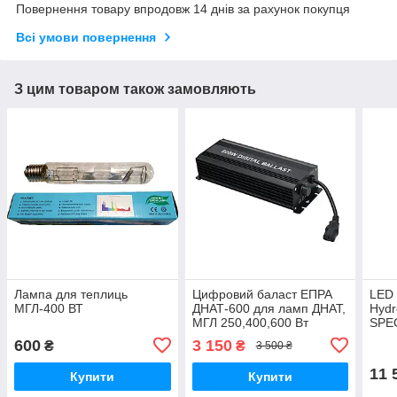
Повернення товару впродовж 14 днів за рахунок покупця
Всі умови повернення
З цим товаром також замовляють
Лампа для теплиць
Цифровий баласт ЕПРА
LED 
МГЛ-400 ВТ
ДНАТ-600 для ламп ДНАТ,
Hyd
МГЛ 250,400,600 Вт
SPE
LIGH
600
3 150
₴
₴
3 500 ₴
11 
Купити
Купити