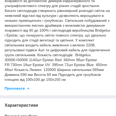
яскравості за допомогою димерів інфрачервоного та
ультрафіолетового спектру для різних стадій зростання.
Багато світлодіодів створюють рівномірний розподіл світла на
невеликій відстані від культури і дозволяють вирощувати в
низьких приміщеннях і гроубоксах. Світильник побудований з
використанням якісних драйверів з можливістю димування
яскравості від 40 до 100% і світлодіодів виробництва Bridgelux
і Epistar, що генерують світло повного спектру, що ідеально
підходить для стадії вегетації та цвітіння. У комплект
світильника входить кабель живлення з вилкою 220В,
регульовані підвіси 4шт та цифровий кабель для підключення
групи світильників. Кількість світлодіодів: Bridgelux
3000K+5000K 1140шт Epistar Red 660nm 96шт Epistar
FR 730nm 18шт Epistar UV 395nm 72шт Epistar Blue 450nm
48шт Кількість Люмен: 120000 Ширина світильника 565мм
Довжина 590 мм Висота 60 мм Підходить для гроубоксів
площею від 100х100 до 150х150 см
Приховати
Характеристики
Основні атрибути