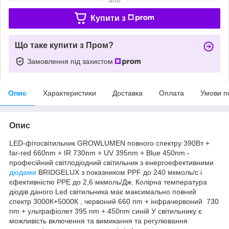
Купити з
Що таке купити з Пром?
Замовлення під захистом
Опис
Характеристики
Доставка
Оплата
Умови п
Опис
LED-фітосвітильник GROWLUMEN повного спектру 390Вт +
far-red 660nm + IR 730nm + UV 395nm + Blue 450nm -
професійний світлодіодний світильник з енергоефективними
діодами
BRIDGELUX з показником PPF до 240 мкмоль/с і
єфективністю PPE до 2,6 мкмоль/Дж. Колірна температура
діодів даного Led світильника має максимально повний
спектр 3000К+5000К , червоний 660 nm + інфрачервоний 730
nm + ультрафіолет 395 nm + 450nm синій У світильнику є
можливість включення та вимикання та регулювання