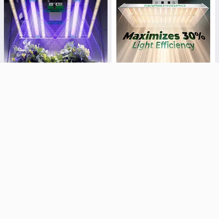
UV BOOSTER Mars Hydro
Led світильник для рослин
Adlite UV30 30W + таймер
Mars Hydro TS1000
Готово до відправки
Готово до відправки
3 060
5 950
₴
₴
3 600 ₴
7 000 ₴
Купити
Купити
–10%
–10%