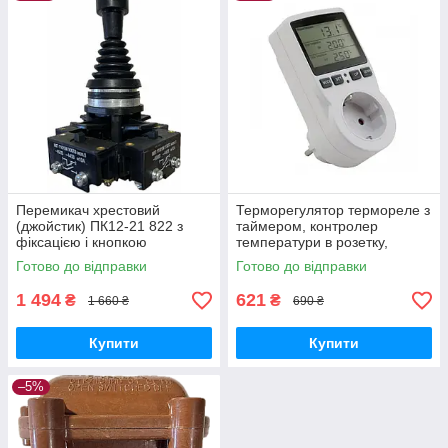
Перемикач хрестовий
Терморегулятор термореле з
(джойстик) ПК12-21 822 з
таймером, контролер
фіксацією і кнопкою
температури в розетку,
таймер для розетки 3600 Вт
Готово до відправки
Готово до відправки
16 А
1 494
621
₴
₴
1 660 ₴
690 ₴
Купити
Купити
–5%