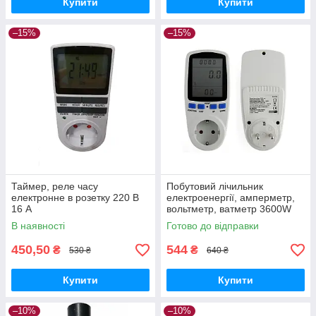
Купити
Купити
–15%
–15%
Таймер, реле часу
Побутовий лічильник
електронне в розетку 220 В
електроенергії, амперметр,
16 А
вольтметр, ватметр 3600W
В наявності
Готово до відправки
450,50
544
₴
₴
530 ₴
640 ₴
Купити
Купити
–10%
–10%