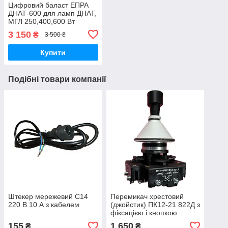
Цифровий баласт ЕПРА
ДНАТ-600 для ламп ДНАТ,
МГЛ 250,400,600 Вт
3 150
₴
3 500 ₴
Купити
Подібні товари компанії
Штекер мережевий C14
Перемикач хрестовий
220 В 10 А з кабелем
(джойстик) ПК12-21 822Д з
фіксацією і кнопкою
155
1 650
₴
₴